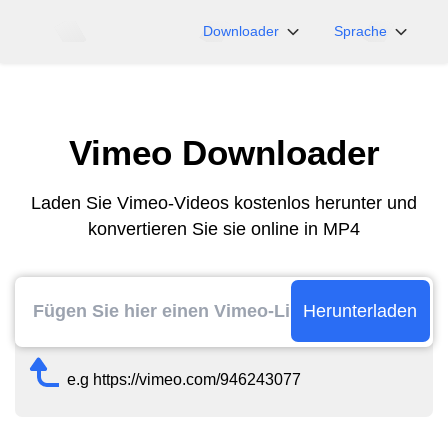
Downloader
Sprache
NicoNico
English
BiliBili
日本語
Vimeo Downloader
iFunny
Español
Vimeo
Deutsch
Laden Sie Vimeo-Videos kostenlos herunter und
OnlyFans
Português
konvertieren Sie sie online in MP4
Myfans
한국어
....und mehr Seiten
简体中文
繁體中文
Herunterladen
e.g https://vimeo.com/946243077