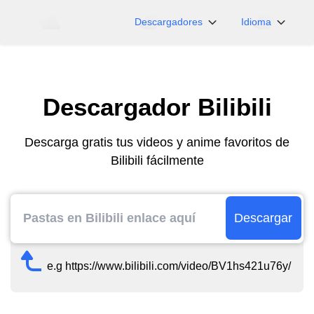
Descargadores
Idioma
NicoNico
English
BiliBili
日本語
Descargador Bilibili
iFunny
Español
Vimeo
Deutsch
Descarga gratis tus videos y anime favoritos de
OnlyFans
Português
Bilibili fácilmente
Myfans
한국어
....y más sitios
简体中文
繁體中文
Descargar
e.g https://www.bilibili.com/video/BV1hs421u76y/