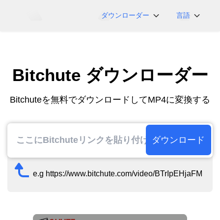
ダウンローダー
言語
NicoNico
English
BiliBili
日本語
Bitchute ダウンローダー
iFunny
Español
Vimeo
Deutsch
Bitchuteを無料でダウンロードしてMP4に変換する
OnlyFans
Português
Myfans
한국어
....その他のサイト
简体中文
ダウンロード
繁體中文
e.g https://www.bitchute.com/video/BTrIpEHjaFM