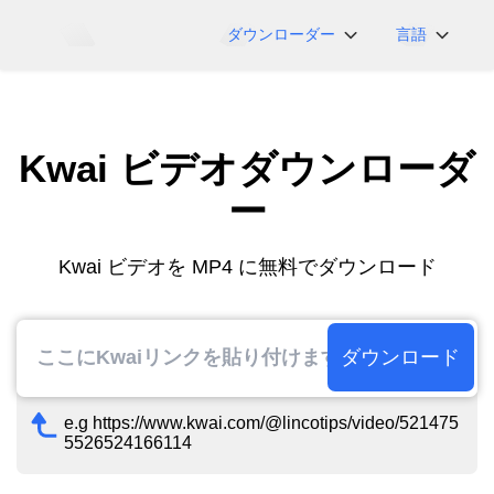
ダウンローダー
言語
NicoNico
English
BiliBili
日本語
Kwai ビデオダウンローダ
iFunny
Español
Vimeo
Deutsch
ー
OnlyFans
Português
Myfans
한국어
Kwai ビデオを MP4 に無料でダウンロード
....その他のサイト
简体中文
繁體中文
ダウンロード
e.g https://www.kwai.com/@lincotips/video/521475
5526524166114