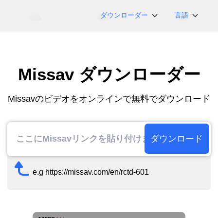
ダウンローダー
言語
NicoNico
English
BiliBili
日本語
Missav ダウンローダー
iFunny
Español
Vimeo
Deutsch
Missavのビデオをオンラインで無料でダウンロード
OnlyFans
Português
Myfans
한국어
....その他のサイト
简体中文
ダウンロード
繁體中文
e.g https://missav.com/en/rctd-601