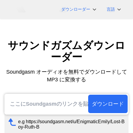
ダウンローダー
言語
NicoNico
English
BiliBili
日本語
サウンドガズムダウンロ
iFunny
Español
Vimeo
Deutsch
ーダー
OnlyFans
Português
Myfans
한국어
Soundgasm オーディオを無料でダウンロードして
MP3 に変換する
....その他のサイト
简体中文
繁體中文
ダウンロード
e.g https://soundgasm.net/u/EnigmaticEmily/Lost-B
oy-Ruth-B