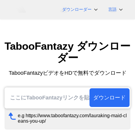
ダウンローダー
言語
NicoNico
English
BiliBili
日本語
TabooFantazy ダウンロー
iFunny
Español
Vimeo
Deutsch
ダー
OnlyFans
Português
Myfans
한국어
TabooFantazyビデオをHDで無料でダウンロード
....その他のサイト
简体中文
繁體中文
ダウンロード
e.g https://www.taboofantazy.com/lauraking-maid-cl
eans-you-up/