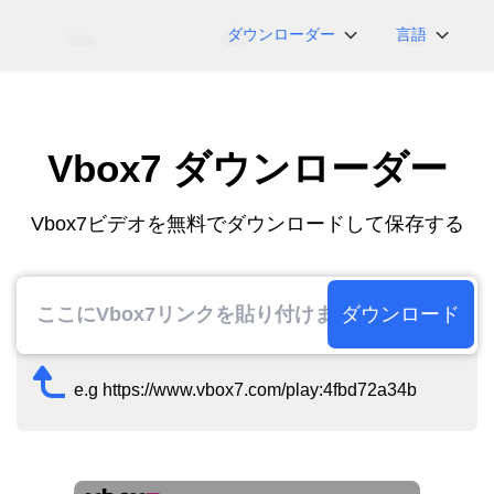
ダウンローダー
言語
NicoNico
English
BiliBili
日本語
Vbox7 ダウンローダー
iFunny
Español
Vimeo
Deutsch
Vbox7ビデオを無料でダウンロードして保存する
OnlyFans
Português
Myfans
한국어
....その他のサイト
简体中文
ダウンロード
繁體中文
e.g https://www.vbox7.com/play:4fbd72a34b