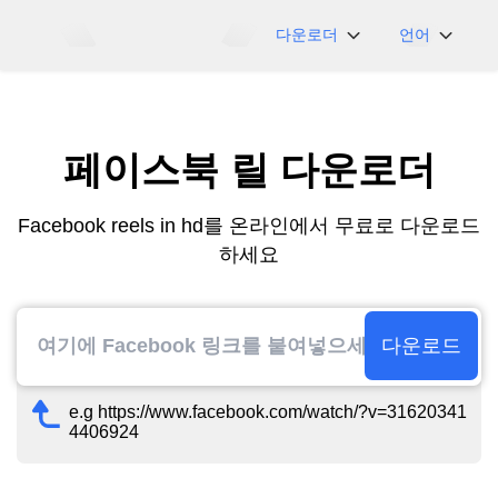
다운로더
언어
NicoNico
English
BiliBili
日本語
페이스북 릴 다운로더
iFunny
Español
Vimeo
Deutsch
Facebook reels in hd를 온라인에서 무료로 다운로드
OnlyFans
Português
하세요
Myfans
한국어
....그리고 더 많은 사
简体中文
이트
繁體中文
다운로드
e.g https://www.facebook.com/watch/?v=31620341
4406924