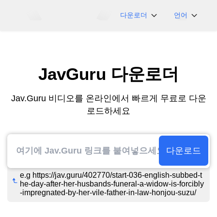
다운로더
언어
NicoNico
English
BiliBili
日本語
JavGuru 다운로더
iFunny
Español
Vimeo
Deutsch
Jav.Guru 비디오를 온라인에서 빠르게 무료로 다운
OnlyFans
Português
로드하세요
Myfans
한국어
....그리고 더 많은 사
简体中文
이트
繁體中文
다운로드
e.g https://jav.guru/402770/start-036-english-subbed-t
he-day-after-her-husbands-funeral-a-widow-is-forcibly
-impregnated-by-her-vile-father-in-law-honjou-suzu/