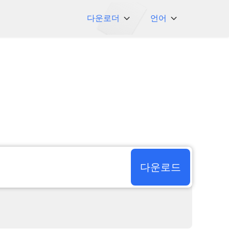
다운로더
언어
NicoNico
English
BiliBili
日本語
iFunny
Español
Vimeo
Deutsch
OnlyFans
Português
Myfans
한국어
....그리고 더 많은 사
简体中文
다운로드
이트
繁體中文