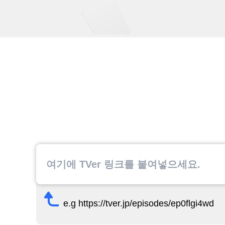
e.g https://tver.jp/episodes/ep0flgi4wd