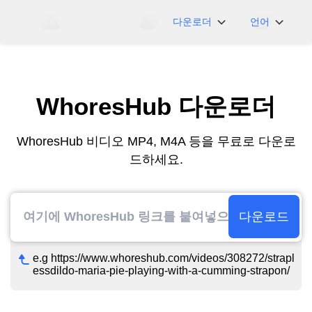
다운로더
언어
NicoNico
English
BiliBili
日本語
WhoresHub 다운로더
iFunny
Español
Vimeo
Deutsch
WhoresHub 비디오 MP4, M4A 등을 무료로 다운로
OnlyFans
Português
드하세요.
Myfans
한국어
....그리고 더 많은 사
简体中文
이트
繁體中文
다운로드
e.g https://www.whoreshub.com/videos/308272/strapl
essdildo-maria-pie-playing-with-a-cumming-strapon/