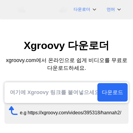
다운로더
언어
NicoNico
English
BiliBili
日本語
Xgroovy 다운로더
iFunny
Español
Vimeo
Deutsch
xgroovy.com에서 온라인으로 쉽게 비디오를 무료로
OnlyFans
Português
다운로드하세요.
Myfans
한국어
....그리고 더 많은 사
简体中文
이트
繁體中文
다운로드
e.g https://xgroovy.com/videos/395318/hannah2/