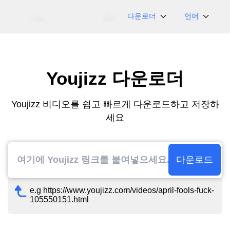
다운로더
언어
NicoNico
English
BiliBili
日本語
Youjizz 다운로더
iFunny
Español
Vimeo
Deutsch
Youjizz 비디오를 쉽고 빠르게 다운로드하고 저장하
OnlyFans
Português
세요
Myfans
한국어
....그리고 더 많은 사
简体中文
이트
繁體中文
다운로드
e.g https://www.youjizz.com/videos/april-fools-fuck-
105550151.html