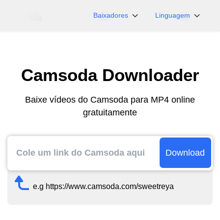
Baixadores
Linguagem
NicoNico
English
BiliBili
日本語
Camsoda Downloader
iFunny
Español
Vimeo
Deutsch
Baixe vídeos do Camsoda para MP4 online
OnlyFans
Português
gratuitamente
Myfans
한국어
....e mais sites
简体中文
繁體中文
Download
e.g https://www.camsoda.com/sweetreya