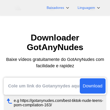
Baixadores
Linguagem
NicoNico
English
BiliBili
日本語
Downloader
iFunny
Español
Vimeo
Deutsch
GotAnyNudes
OnlyFans
Português
Myfans
한국어
Baixe vídeos gratuitamente do GotAnyNudes com
facilidade e rapidez
....e mais sites
简体中文
繁體中文
Download
e.g https://gotanynudes.com/best-tiktok-nude-teens-
porn-compilation-163/