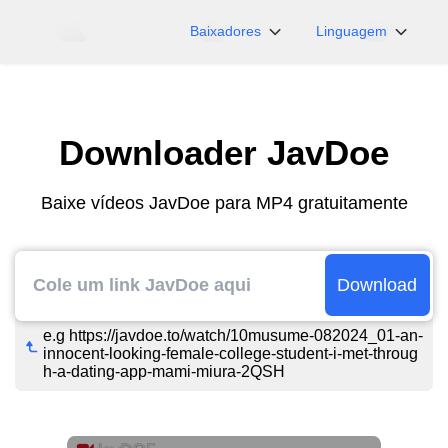
Baixadores
Linguagem
NicoNico
English
BiliBili
日本語
Downloader JavDoe
iFunny
Español
Vimeo
Deutsch
Baixe vídeos JavDoe para MP4 gratuitamente
OnlyFans
Português
Myfans
한국어
....e mais sites
简体中文
Download
繁體中文
e.g https://javdoe.to/watch/10musume-082024_01-an-
innocent-looking-female-college-student-i-met-throug
h-a-dating-app-mami-miura-2QSH