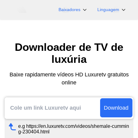
Baixadores
Linguagem
NicoNico
English
BiliBili
日本語
Downloader de TV de
iFunny
Español
Vimeo
Deutsch
luxúria
OnlyFans
Português
Myfans
한국어
Baixe rapidamente vídeos HD Luxuretv gratuitos
online
....e mais sites
简体中文
繁體中文
Download
e.g https://en.luxuretv.com/videos/shemale-cummin
g-230404.html