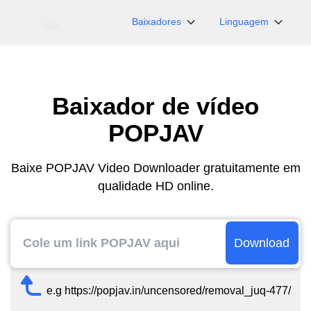
Baixadores
Linguagem
NicoNico
English
BiliBili
日本語
Baixador de vídeo
iFunny
Español
Vimeo
Deutsch
POPJAV
OnlyFans
Português
Myfans
한국어
Baixe POPJAV Video Downloader gratuitamente em
qualidade HD online.
....e mais sites
简体中文
繁體中文
Download
e.g https://popjav.in/uncensored/removal_juq-477/