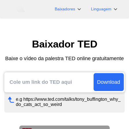
Baixadores
Linguagem
NicoNico
English
BiliBili
日本語
Baixador TED
iFunny
Español
Vimeo
Deutsch
Baixe o vídeo da palestra TED online gratuitamente
OnlyFans
Português
Myfans
한국어
....e mais sites
简体中文
Download
繁體中文
e.g https://www.ted.com/talks/tony_buffington_why_
do_cats_act_so_weird