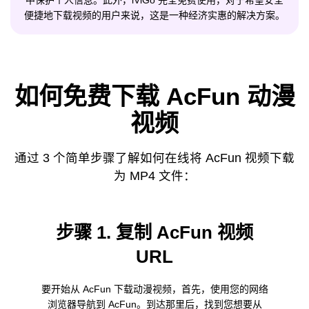
便捷地下载视频的用户来说，这是一种经济实惠的解决方案。
如何免费下载 AcFun 动漫
视频
通过 3 个简单步骤了解如何在线将 AcFun 视频下载
为 MP4 文件：
步骤 1. 复制 AcFun 视频
URL
要开始从 AcFun 下载动漫视频，首先，使用您的网络
浏览器导航到 AcFun。到达那里后，找到您想要从