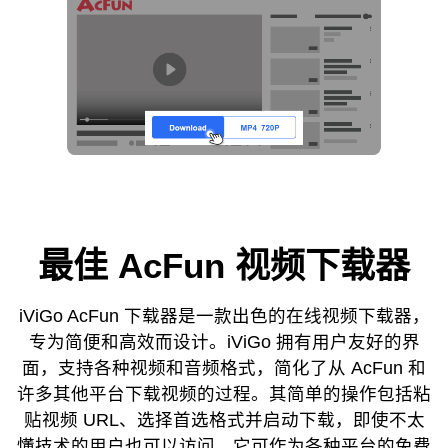
最佳 AcFun 视频下载器
iViGo AcFun 下载器是一款出色的在线视频下载器，
专为简便和高效而设计。iViGo 拥有用户友好的界
面，支持各种视频和音频格式，简化了从 AcFun 和
许多其他平台下载视频的过程。其简单的操作包括粘
贴视频 URL、选择首选格式并启动下载，即使不太
懂技术的用户也可以访问。它可作为各种平台的免费