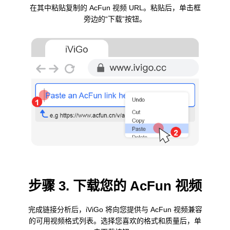
在其中粘贴复制的 AcFun 视频 URL。粘贴后，单击框
旁边的“下载”按钮。
步骤 3. 下载您的 AcFun 视频
完成链接分析后，iViGo 将向您提供与 AcFun 视频兼容
的可用视频格式列表。选择您喜欢的格式和质量后，单