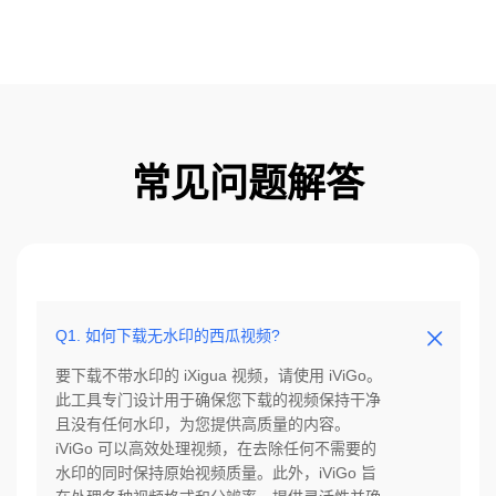
常见问题解答
Q1. 如何下载无水印的西瓜视频?
要下载不带水印的 iXigua 视频，请使用 iViGo。
此工具专门设计用于确保您下载的视频保持干净
且没有任何水印，为您提供高质量的内容。
iViGo 可以高效处理视频，在去除任何不需要的
水印的同时保持原始视频质量。此外，iViGo 旨