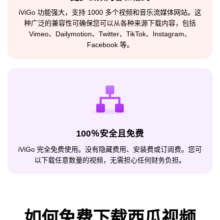
iViGo 功能强大，支持 1000 多个视频和音乐流媒体网站。这
种广泛的兼容性可确保您可以从各种来源下载内容，包括
Vimeo、Dailymotion、Twitter、TikTok、Instagram、
Facebook 等。
100％安全且免费
iViGo 完全免费使用。没有隐藏费用、安装费或订阅费。您可
以下载任意数量的视频，无需担心任何财务负担。
如何免费下载西瓜视频