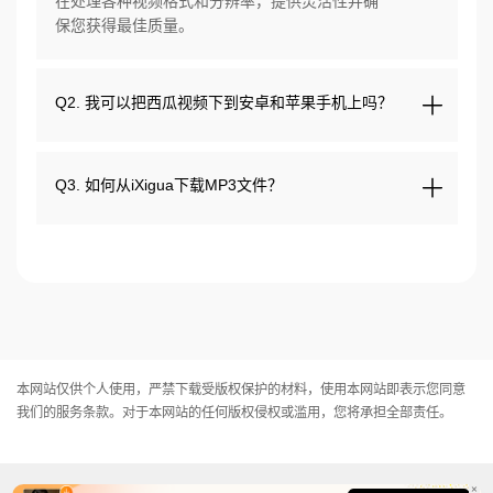
在处理各种视频格式和分辨率，提供灵活性并确
保您获得最佳质量。
Q2. 我可以把西瓜视频下到安卓和苹果手机上吗？
Q3. 如何从iXigua下载MP3文件？
本网站仅供个人使用，严禁下载受版权保护的材料，使用本网站即表示您同意
我们的
服务条款
。对于本网站的任何版权侵权或滥用，您将承担全部责任。
×