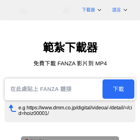
下載器
語言
NicoNico
English
BiliBili
日本語
範紮下載器
iFunny
Español
Vimeo
Deutsch
免費下載 FANZA 影片到 MP4
OnlyFans
Português
Myfans
한국어
....以及更多網站
简体中文
下載
繁體中文
e.g https://www.dmm.co.jp/digital/videoa/-/detail/=/ci
d=hoiz00001/