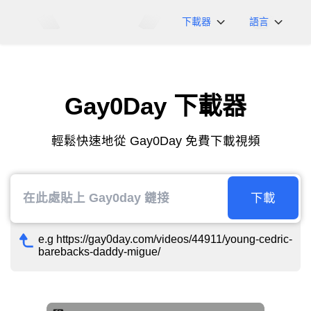
下載器
語言
NicoNico
English
BiliBili
日本語
Gay0Day 下載器
iFunny
Español
Vimeo
Deutsch
輕鬆快速地從 Gay0Day 免費下載視頻
OnlyFans
Português
Myfans
한국어
....以及更多網站
简体中文
下載
繁體中文
e.g https://gay0day.com/videos/44911/young-cedric-
barebacks-daddy-migue/