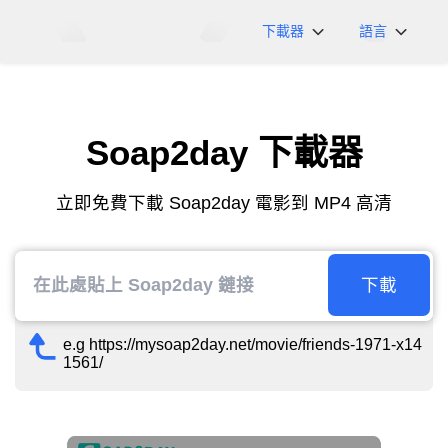
下載器
語言
NicoNico
English
BiliBili
日本語
Soap2day 下載器
iFunny
Español
Vimeo
Deutsch
立即免費下載 Soap2day 電影到 MP4 高清
OnlyFans
Português
Myfans
한국어
....以及更多網站
简体中文
下載
繁體中文
e.g https://mysoap2day.net/movie/friends-1971-x14
1561/