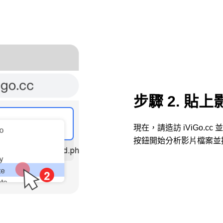
步驟 2. 貼上
現在，請造訪 iViGo.
按鈕開始分析影片檔案並