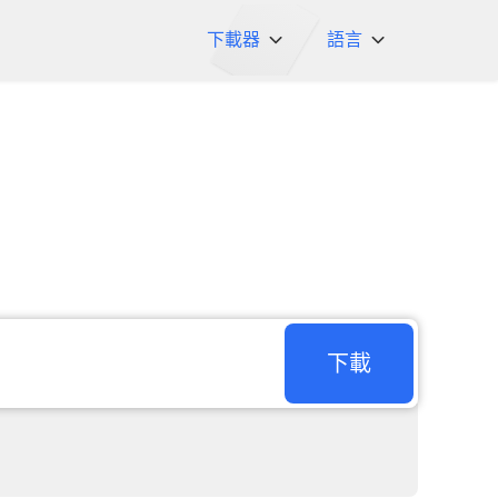
下載器
語言
NicoNico
English
BiliBili
日本語
iFunny
Español
Vimeo
Deutsch
OnlyFans
Português
Myfans
한국어
....以及更多網站
简体中文
下載
繁體中文