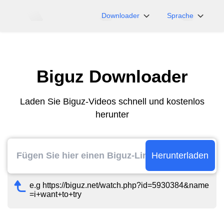
Downloader
Sprache
NicoNico
English
BiliBili
日本語
Biguz Downloader
iFunny
Español
Vimeo
Deutsch
Laden Sie Biguz-Videos schnell und kostenlos
OnlyFans
Português
herunter
Myfans
한국어
....und mehr Seiten
简体中文
繁體中文
Herunterladen
e.g https://biguz.net/watch.php?id=5930384&name
=i+want+to+try