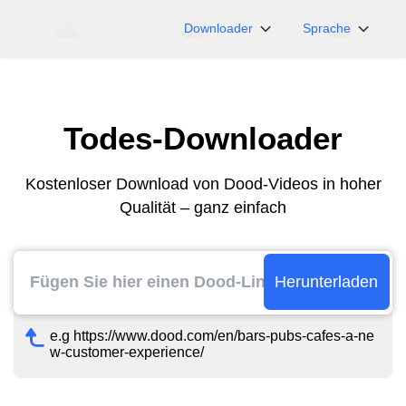
Downloader
Sprache
NicoNico
English
BiliBili
日本語
Todes-Downloader
iFunny
Español
Vimeo
Deutsch
Kostenloser Download von Dood-Videos in hoher
OnlyFans
Português
Qualität – ganz einfach
Myfans
한국어
....und mehr Seiten
简体中文
繁體中文
Herunterladen
e.g https://www.dood.com/en/bars-pubs-cafes-a-ne
w-customer-experience/