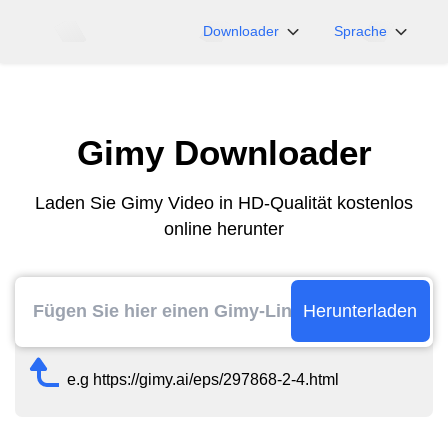
Downloader
Sprache
NicoNico
English
BiliBili
日本語
Gimy Downloader
iFunny
Español
Vimeo
Deutsch
Laden Sie Gimy Video in HD-Qualität kostenlos
OnlyFans
Português
online herunter
Myfans
한국어
....und mehr Seiten
简体中文
繁體中文
Herunterladen
e.g https://gimy.ai/eps/297868-2-4.html