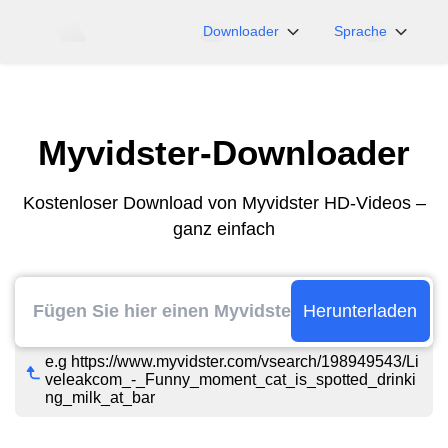
Downloader
Sprache
NicoNico
English
BiliBili
日本語
Myvidster-Downloader
iFunny
Español
Vimeo
Deutsch
Kostenloser Download von Myvidster HD-Videos –
OnlyFans
Português
ganz einfach
Myfans
한국어
....und mehr Seiten
简体中文
繁體中文
Herunterladen
e.g https://www.myvidster.com/vsearch/198949543/Li
veleakcom_-_Funny_moment_cat_is_spotted_drinki
ng_milk_at_bar