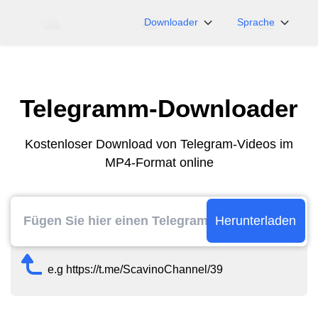
Downloader
Sprache
NicoNico
English
BiliBili
日本語
Telegramm-Downloader
iFunny
Español
Vimeo
Deutsch
Kostenloser Download von Telegram-Videos im
OnlyFans
Português
MP4-Format online
Myfans
한국어
....und mehr Seiten
简体中文
繁體中文
Herunterladen
e.g https://t.me/ScavinoChannel/39