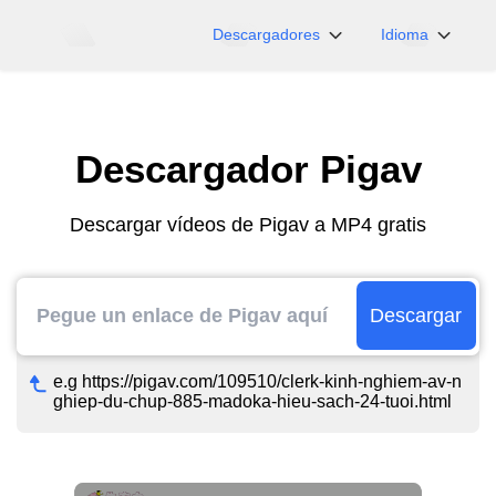
Descargadores
Idioma
NicoNico
English
BiliBili
日本語
Descargador Pigav
iFunny
Español
Vimeo
Deutsch
Descargar vídeos de Pigav a MP4 gratis
OnlyFans
Português
Myfans
한국어
....y más sitios
简体中文
Descargar
繁體中文
e.g https://pigav.com/109510/clerk-kinh-nghiem-av-n
ghiep-du-chup-885-madoka-hieu-sach-24-tuoi.html