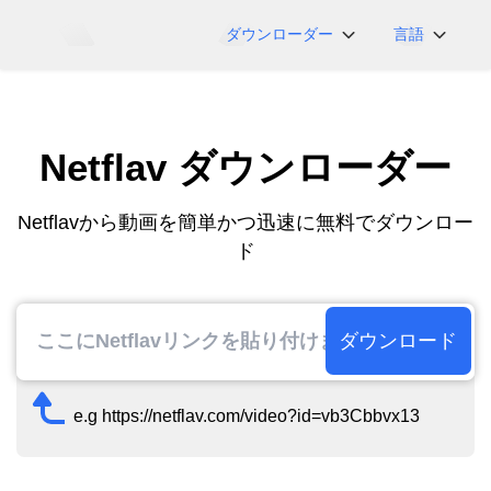
ダウンローダー
言語
NicoNico
English
BiliBili
日本語
Netflav ダウンローダー
iFunny
Español
Vimeo
Deutsch
Netflavから動画を簡単かつ迅速に無料でダウンロー
OnlyFans
Português
ド
Myfans
한국어
....その他のサイト
简体中文
繁體中文
ダウンロード
e.g https://netflav.com/video?id=vb3Cbbvx13