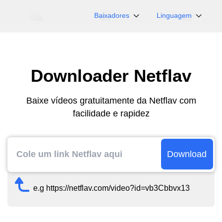
Baixadores
Linguagem
NicoNico
English
BiliBili
日本語
Downloader Netflav
iFunny
Español
Vimeo
Deutsch
Baixe vídeos gratuitamente da Netflav com
OnlyFans
Português
facilidade e rapidez
Myfans
한국어
....e mais sites
简体中文
繁體中文
Download
e.g https://netflav.com/video?id=vb3Cbbvx13